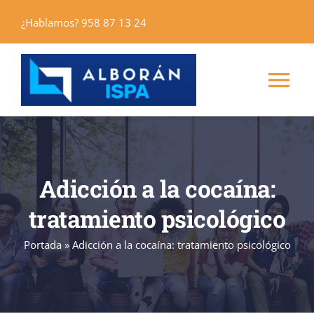
Saltar
¿Hablamos? 958 87 13 24
al
contenido
Tog
Nav
Inicio
Adicción a la cocaína:
Máster
tratamiento psicológico
Cursos
Portada
»
Adicción a la cocaína: tratamiento psicológico
Alborán Editores