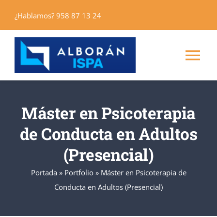
Saltar
¿Hablamos? 958 87 13 24
al
contenido
Tog
Nav
Inicio
Máster en Psicoterapia
Máster
de Conducta en Adultos
(Presencial)
Cursos
Portada
»
Portfolio
»
Máster en Psicoterapia de
Conducta en Adultos (Presencial)
Alborán Editores