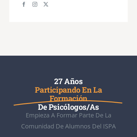
27 Años
Participando En La
Formación
De Psicólogos/as
Empieza A Formar Parte De La
Comunidad De Alumnos Del ISPA