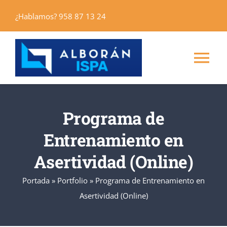
Saltar
¿Hablamos? 958 87 13 24
al
contenido
Tog
Nav
Inicio
Programa de
Máster
Entrenamiento en
Asertividad (Online)
Cursos
Portada
»
Portfolio
»
Programa de Entrenamiento en
Asertividad (Online)
Alborán Editores