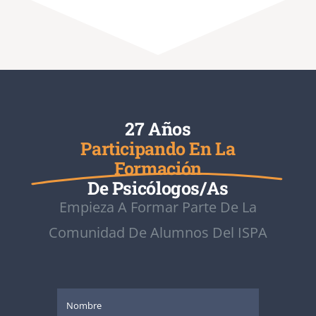
27 Años
Participando En La
Formación
De Psicólogos/as
Empieza A Formar Parte De La
Comunidad De Alumnos Del ISPA