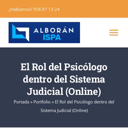
Saltar
¿Hablamos? 958 87 13 24
al
contenido
Tog
Nav
Inicio
El Rol del Psicólogo
Máster
dentro del Sistema
Judicial (Online)
Cursos
Portada
»
Portfolio
»
El Rol del Psicólogo dentro del
Sistema Judicial (Online)
Alborán Editores