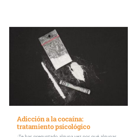
Eventos
Blog
Conócenos
Contacto
Adicción a la cocaína:
tratamiento psicológico
¿Te has preguntado alguna vez por qué algunas