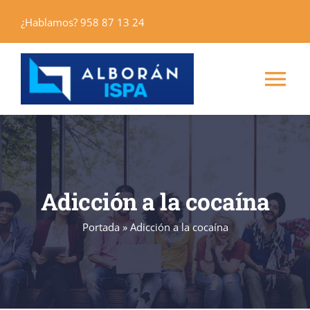
Saltar
¿Hablamos? 958 87 13 24
al
contenido
Tog
Nav
Inicio
Máster
Adicción a la cocaína
Cursos
Portada
»
Adicción a la cocaína
Alborán Editores