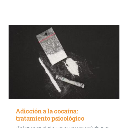
Eventos
Blog
Conócenos
Contacto
Adicción a la cocaína:
tratamiento psicológico
¿Te has preguntado alguna vez por qué algunas