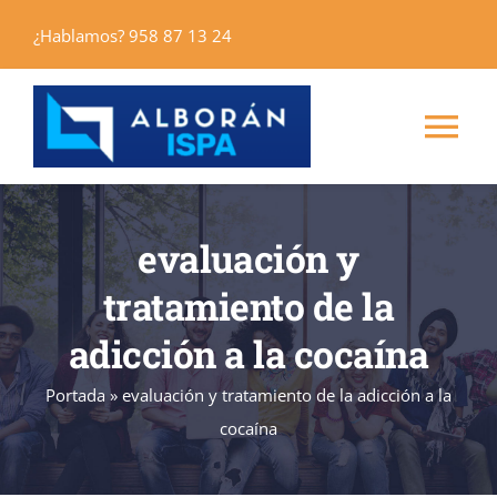
Saltar
¿Hablamos? 958 87 13 24
al
contenido
Tog
Nav
Inicio
evaluación y
Máster
tratamiento de la
adicción a la cocaína
Cursos
Portada
»
evaluación y tratamiento de la adicción a la
cocaína
Alborán Editores