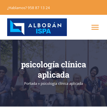
Saltar
¿Hablamos? 958 87 13 24
al
contenido
Tog
Nav
Inicio
psicología clínica
Máster
aplicada
Cursos
Portada
»
psicología clínica aplicada
Alborán Editores