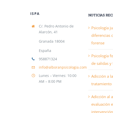
ISPA
NOTICIAS RE
C/. Pedro Antonio de
Psicología ju
Alarcón, 41
diferencias 
Granada 18004
forense
España
Psicología f
958871324
de salidas y
info@alboranpsicologia.com
Lunes – Viernes: 10:00
Adicción a la
AM – 8:00 PM
tratamiento 
Adicción al a
evaluación e
intervención 