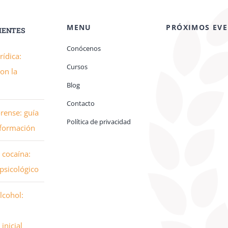
MENU
PRÓXIMOS EV
CIENTES
Conócenos
rídica:
Cursos
con la
Blog
Contacto
orense: guía
Política de privacidad
 formación
 cocaína:
psicológico
lcohol:
inicial