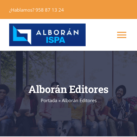
Saltar
¿Hablamos? 958 87 13 24
al
contenido
Tog
Nav
Inicio
Máster
Alborán Editores
Cursos
Portada
»
Alborán Editores
Alborán Editores